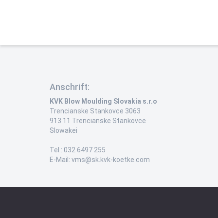
Anschrift:
KVK Blow Moulding Slovakia s.r.o
Trencianske Stankovce 3063
913 11 Trencianske Stankovce
Slowakei
Tel.: 032 6497 255
E-Mail: vms@sk.kvk-koetke.com