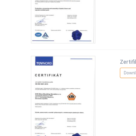
Zertif
Downl