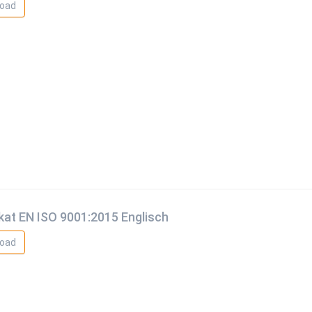
oad
ikat EN ISO 9001:2015 Englisch
oad