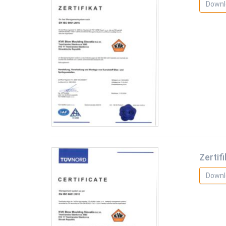
Downl
Zertif
Downl